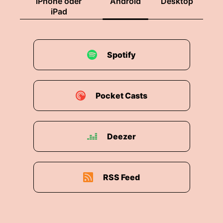
iPhone oder
Android
Desktop
iPad
Spotify
Pocket Casts
Deezer
RSS Feed