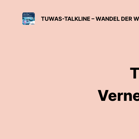
T
Verne